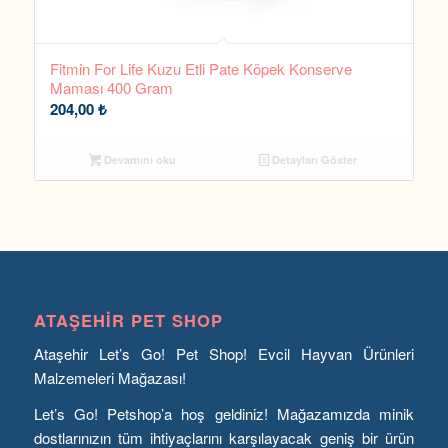
Fitmin For Life Kuzu Etli Pate Köpek Konserve
Maması 400 Gram
204,00
₺
Devamını oku
Detayları Göster
ATAŞEHIR PET SHOP
Ataşehir Let’s Go! Pet Shop! Evcil Hayvan Ürünleri
Malzemeleri Mağazası!
Let’s Go! Petshop’a hoş geldiniz! Mağazamızda minik
dostlarınızın tüm ihtiyaçlarını karşılayacak geniş bir ürün