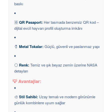
baskı
🆔
QR Pasaport:
Her tasmada benzersiz QR kod –
dijital evcil hayvan profili oluşturma imkânı
🧷
Metal Tokalar:
Güçlü, güvenli ve paslanmaz yapı
⚪
Renk:
Temiz ve şık beyaz zemin üzerine NASA
detayları
💡
Avantajlar:
🎨
Stil Sahibi:
Uzay temalı ve modern görünümle
günlük kombinlere uyum sağlar