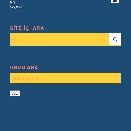
Kg
599,00
₺
SITE İÇI ARA
ÜRÜN ARA
Ara