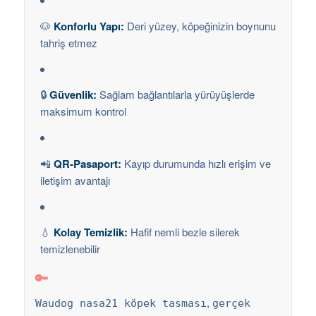
🐶
Konforlu Yapı:
Deri yüzey, köpeğinizin boynunu
tahriş etmez
🔒
Güvenlik:
Sağlam bağlantılarla yürüyüşlerde
maksimum kontrol
📲
QR-Pasaport:
Kayıp durumunda hızlı erişim ve
iletişim avantajı
💧
Kolay Temizlik:
Hafif nemli bezle silerek
temizlenebilir
🔑
,
Waudog nasa21 köpek tasması
gerçek