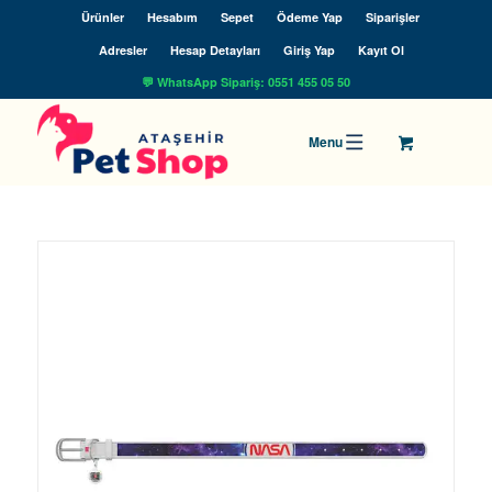
Ürünler
Hesabım
Sepet
Ödeme Yap
Siparişler
Adresler
Hesap Detayları
Giriş Yap
Kayıt Ol
💬 WhatsApp Sipariş: 0551 455 05 50