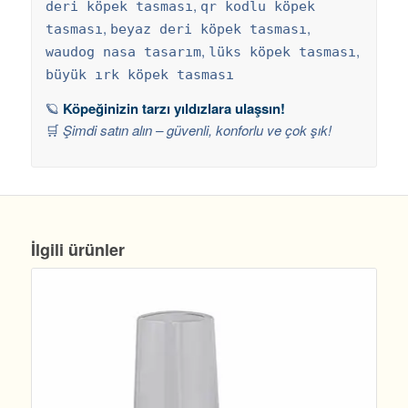
,
deri köpek tasması
qr kodlu köpek
,
,
tasması
beyaz deri köpek tasması
,
,
waudog nasa tasarım
lüks köpek tasması
büyük ırk köpek tasması
🪐
Köpeğinizin tarzı yıldızlara ulaşsın!
🛒
Şimdi satın alın – güvenli, konforlu ve çok şık!
İlgili ürünler