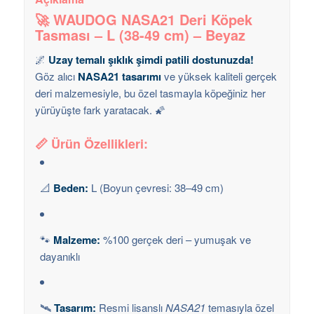
🚀 WAUDOG NASA21 Deri Köpek
Tasması – L (38-49 cm) – Beyaz
🌌
Uzay temalı şıklık şimdi patili dostunuzda!
Göz alıcı
NASA21 tasarımı
ve yüksek kaliteli gerçek
deri malzemesiyle, bu özel tasmayla köpeğiniz her
yürüyüşte fark yaratacak. 🌠
📏
Ürün Özellikleri:
📐
Beden:
L (Boyun çevresi: 38–49 cm)
🐾
Malzeme:
%100 gerçek deri – yumuşak ve
dayanıklı
🛰️
Tasarım:
Resmi lisanslı
NASA21
temasıyla özel