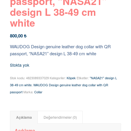
passport, “NASA21”
design L 38-49 cm
white
800,00
₺
WAUDOG Design genuine leather dog collar with QR
passport, “NASA21” design L 38-49 cm white
Stokta yok
Stok kodu:
4823089337029
Kategoriler:
Köpek
Etiketler:
"NASA21" design L
38-49 cm white
,
WAUDOG Design genuine leather dog collar with QR
passport
Marka:
Collar
Açıklama
Değerlendirmeler (0)
Açıklama