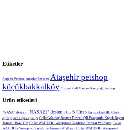
Etiketler
Ataşehir petshop
Ataşehir Petshop
Ataşehir Pet shop
küçükbakkalköy
Croque Kedi Maması
Kayışdağı Petshop
Ürün etiketleri
5 Cm
"NASA21" design
"NASA" design
3 Cm
5 Kg
ayarlanabilir köpek
Collar Waudog Batman Desenli QR Pasaportlu Köpek Boyun
ağızlığı
bez köpek ağızlığı
Tasması 38-49 Cm
Collar WAUDOG Waterproof Gezdirme Tasması W 15 mm
Collar
WAUDOG Waterproof Gezdirme Tasması W 20 mm
Collar WAUDOG Waterproof