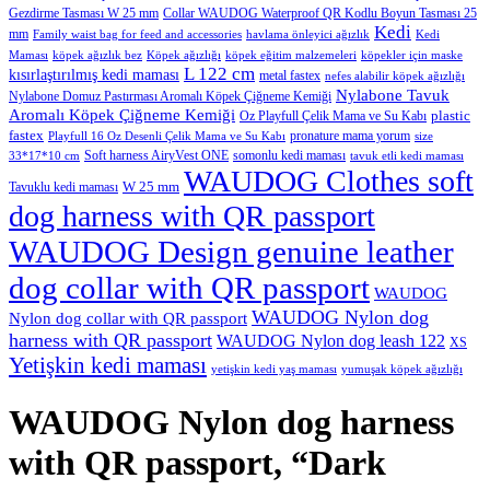
Gezdirme Tasması W 25 mm
Collar WAUDOG Waterproof QR Kodlu Boyun Tasması 25
Kedi
mm
Family waist bag for feed and accessories
havlama önleyici ağızlık
Kedi
Maması
köpek ağızlık bez
Köpek ağızlığı
köpek eğitim malzemeleri
köpekler için maske
L 122 cm
kısırlaştırılmış kedi maması
metal fastex
nefes alabilir köpek ağızlığı
Nylabone Tavuk
Nylabone Domuz Pastırması Aromalı Köpek Çiğneme Kemiği
Aromalı Köpek Çiğneme Kemiği
plastic
Oz Playfull Çelik Mama ve Su Kabı
fastex
pronature mama yorum
Playfull 16 Oz Desenli Çelik Mama ve Su Kabı
size
Soft harness AiryVest ONE
somonlu kedi maması
33*17*10 cm
tavuk etli kedi maması
WAUDOG Clothes soft
W 25 mm
Tavuklu kedi maması
dog harness with QR passport
WAUDOG Design genuine leather
dog collar with QR passport
WAUDOG
WAUDOG Nylon dog
Nylon dog collar with QR passport
harness with QR passport
WAUDOG Nylon dog leash 122
XS
Yetişkin kedi maması
yetişkin kedi yaş maması
yumuşak köpek ağızlığı
WAUDOG Nylon dog harness
with QR passport, “Dark