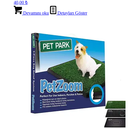
40,00
₺
Devamını oku
Detayları Göster