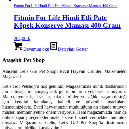
Fitmin For Life Hindi Etli Pate Köpek Konserve Maması 400 Gram
Fitmin For Life Hindi Etli Pate
Köpek Konserve Maması 400 Gram
204,00
₺
Devamını oku
Detayları Göster
Ataşehir Pet Shop
Ataşehir Let’s Go! Pet Shop! Evcil Hayvan Ürünleri Malzemeleri
Mağazası!
Let’s Go! Petshop’a hoş geldiniz! Mağazamızda minik dostlarınızın
tüm ihtiyaçlarını karşılayacak geniş bir ürün yelpazesi sunuyoruz.
Mama, oyuncak, aksesuar, bakım ürünleri ve sağlıklı yaşam desteği
için kendini kanıtlamış kaliteli ve güvenilir markalarla
hizmetinizdeyiz. Evcil hayvanınızın mutluluğunu ön planda tutuyor,
müşteri memnuniyetine önem veriyoruz. Hem mağazamızda hem de
online sipariş seçeneklerimizle sizlere hizmet vermekten mutluluk
duyarız. Mağazamıza Gelin, Let’s Go! Pet Shop’ta dostunuzun
ihtiyaçlarını birlikte karşılayalım!