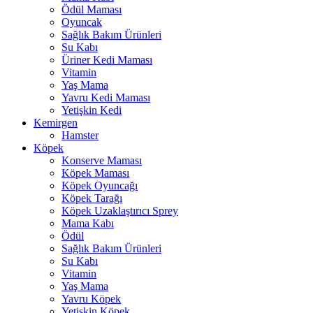
Ödül Maması
Oyuncak
Sağlık Bakım Ürünleri
Su Kabı
Üriner Kedi Maması
Vitamin
Yaş Mama
Yavru Kedi Maması
Yetişkin Kedi
Kemirgen
Hamster
Köpek
Konserve Maması
Köpek Maması
Köpek Oyuncağı
Köpek Tarağı
Köpek Uzaklaştırıcı Sprey
Mama Kabı
Ödül
Sağlık Bakım Ürünleri
Su Kabı
Vitamin
Yaş Mama
Yavru Köpek
Yetişkin Köpek