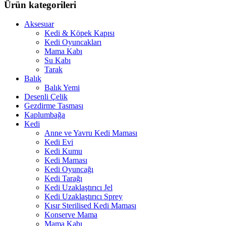
Ürün kategorileri
Aksesuar
Kedi & Köpek Kapısı
Kedi Oyuncakları
Mama Kabı
Su Kabı
Tarak
Balık
Balık Yemi
Desenli Çelik
Gezdirme Tasması
Kaplumbağa
Kedi
Anne ve Yavru Kedi Maması
Kedi Evi
Kedi Kumu
Kedi Maması
Kedi Oyuncağı
Kedi Tarağı
Kedi Uzaklaştırıcı Jel
Kedi Uzaklaştırıcı Sprey
Kısır Sterilised Kedi Maması
Konserve Mama
Mama Kabı