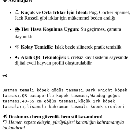
💡
Avantajlar:
🐶
Küçük ve Orta Irklar İçin İdeal:
Pug, Cocker Spaniel,
Jack Russell gibi ırklar için mükemmel beden aralığı
🌦️
Her Hava Koşuluna Uygun:
Su geçirmez, çamura
dayanıklı
🧼
Kolay Temizlik:
Islak bezle silinerek pratik temizlik
📲
Akıllı QR Teknolojisi:
Ücretsiz kayıt sistemi sayesinde
dijital evcil hayvan profili oluşturulabilir
🗝️
,
Batman temalı köpek göğüs tasması
Dark Knight köpek
,
,
tasması
QR pasaportlu köpek tasması
Waudog göğüs
,
,
tasması
40-55 cm göğüs tasması
küçük ırk köpek
,
tasmaları
lisanslı kahraman tasmalı köpek ürünleri
🎁
Dostunuza hem güvenlik hem stil kazandırın!
🛒
Hemen sepete ekleyin, yürüyüşleri karanlığın kahramanıyla
taçlandırın!