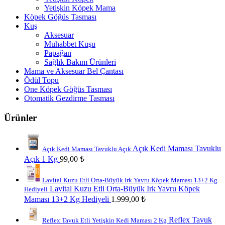
Yetişkin Köpek Mama
Köpek Göğüs Tasması
Kuş
Aksesuar
Muhabbet Kuşu
Papağan
Sağlık Bakım Ürünleri
Mama ve Aksesuar Bel Çantası
Ödül Topu
One Köpek Göğüs Tasması
Otomatik Gezdirme Tasması
Ürünler
Açık Kedi Maması Tavuklu
Açık Kedi Maması Tavuklu Açık
Açık 1 Kg
99,00
₺
Lavital Kuzu Etli Orta-Büyük Irk Yavru Köpek Maması 13+2 Kg
Lavital Kuzu Etli Orta-Büyük Irk Yavru Köpek
Hediyeli
Maması 13+2 Kg Hediyeli
1.999,00
₺
Reflex Tavuk
Reflex Tavuk Etli Yetişkin Kedi Maması 2 Kg