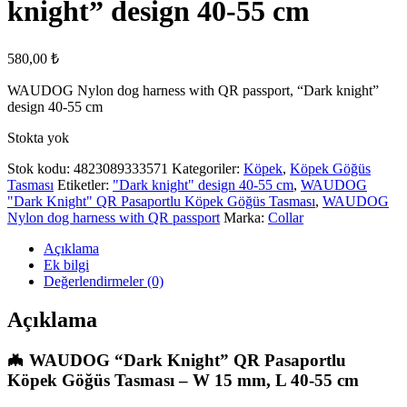
knight” design 40-55 cm
580,00
₺
WAUDOG Nylon dog harness with QR passport, “Dark knight”
design 40-55 cm
Stokta yok
Stok kodu:
4823089333571
Kategoriler:
Köpek
,
Köpek Göğüs
Tasması
Etiketler:
"Dark knight" design 40-55 cm
,
WAUDOG
"Dark Knight" QR Pasaportlu Köpek Göğüs Tasması
,
WAUDOG
Nylon dog harness with QR passport
Marka:
Collar
Açıklama
Ek bilgi
Değerlendirmeler (0)
Açıklama
🦇 WAUDOG “Dark Knight” QR Pasaportlu
Köpek Göğüs Tasması – W 15 mm, L 40-55 cm