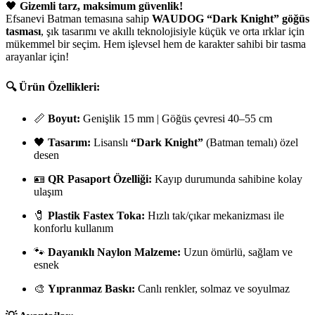
🖤
Gizemli tarz, maksimum güvenlik!
Efsanevi Batman temasına sahip
WAUDOG “Dark Knight” göğüs
tasması
, şık tasarımı ve akıllı teknolojisiyle küçük ve orta ırklar için
mükemmel bir seçim. Hem işlevsel hem de karakter sahibi bir tasma
arayanlar için!
🔍
Ürün Özellikleri:
📏
Boyut:
Genişlik 15 mm | Göğüs çevresi 40–55 cm
🖤
Tasarım:
Lisanslı
“Dark Knight”
(Batman temalı) özel
desen
🪪
QR Pasaport Özelliği:
Kayıp durumunda sahibine kolay
ulaşım
🧷
Plastik Fastex Toka:
Hızlı tak/çıkar mekanizması ile
konforlu kullanım
🐾
Dayanıklı Naylon Malzeme:
Uzun ömürlü, sağlam ve
esnek
🎨
Yıpranmaz Baskı:
Canlı renkler, solmaz ve soyulmaz