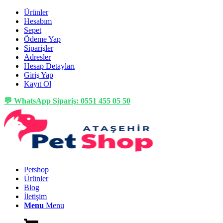
Ürünler
Hesabım
Sepet
Ödeme Yap
Siparişler
Adresler
Hesap Detayları
Giriş Yap
Kayıt Ol
💬 WhatsApp Sipariş: 0551 455 05 50
Petshop
Ürünler
Blog
İletişim
Menu
Menu