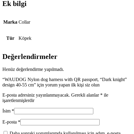
Ek bilgi
Marka
Collar
Tür
Köpek
Değerlendirmeler
Henüz değerlendirme yapılmadı.
“WAUDOG Nylon dog harness with QR passport, “Dark knight”
design 40-55 cm” için yorum yapan ilk kişi siz olun
E-posta adresiniz yayınlanmayacak.
Gerekli alanlar
*
ile
işaretlenmişlerdir
İsim
*
E-posta
*
Daha sonraki yorumlarımda kullanılması için adım, e-posta